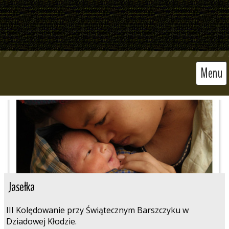
Menu
Jasełka
III Kolędowanie przy Świątecznym Barszczyku w
Dziadowej Kłodzie.